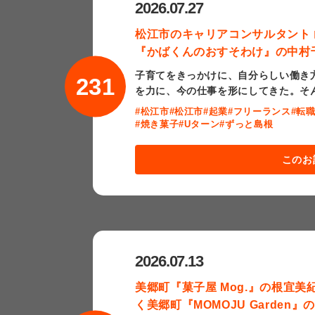
2026.07.27
松江市のキャリアコンサルタント
『かばくんのおすそわけ』の中村
子育てをきっかけに、自分らしい働き
231
を力に、今の仕事を形にしてきた。そ
#松江市
#松江市
#起業
#フリーランス
#転
#焼き菓子
#Uターン
#ずっと島根
このお
2026.07.13
美郷町『菓子屋 Mog.』の根宜
く美郷町『MOMOJU Garden