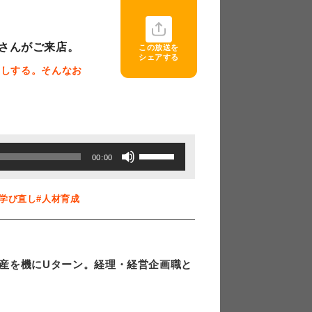
さんがご来店。
この放送を
シェアする
押しする。そんなお
ボ
00:00
リ
ュ
#学び直し
#人材育成
ー
ム
調
産を機にUターン。経理・経営企画職と
節
。
に
は