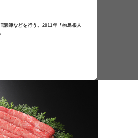
上
下
矢
T講師などを行う。2011年「㈱島根人
印
。
キ
ー
を
使
っ
て
く
だ
さ
い。