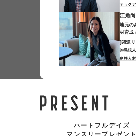
テックア
江角尚
地元の
材育成
[関連リ
㈱島根
島根人材育
ハートフルデイズ
マンスリープレゼン