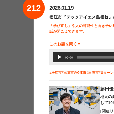
212
2026.01.19
松江市『テックアイエス島根校』
「学び直し」や人の可能性と向き合い
話が聞こえてきます。
このお話を聞く▼
音
00:00
声
プ
#松江市
#出雲市
#松江市
#出雲市
#Uターン
レ
ー
藤田優
ヤ
地元の
ー
して1
[関連リ