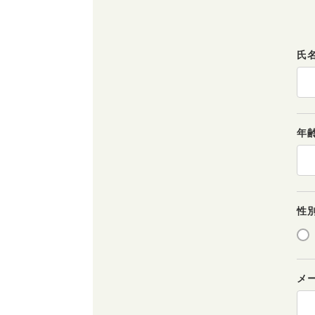
氏
年
性
メ