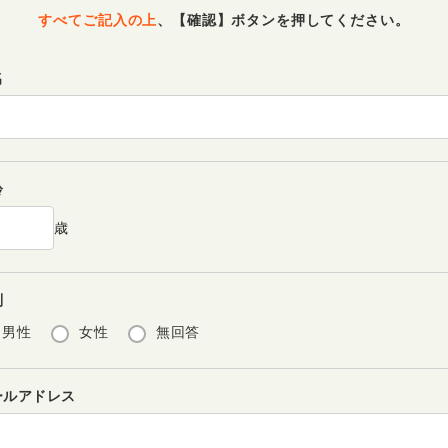
すべてご記入の上
、
【確認】ボタンを押してください。
名
齢
歳
別
男性
女性
無回答
ールアドレス