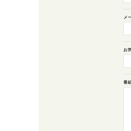
メ
お
番