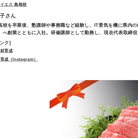
イエス 島根校
子さん
高校を卒業後、塾講師や事務職など経験し、IT景気を機に県内のI
」へ創業とともに入社。研修講師として勤務し、現在代表取締役
ンク]
人材育成
成（Instagram）
ト