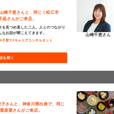
 山崎千恵さんと、同じく松江市
千晶さんがご来店。
方を見つめ直した二人。人とのつながり
んなお話が聞こえてきます。
山崎千恵さん
職
#子育て
#キャリアコンサルタント
話を聞く
美紀子さんと、神奈川県出身で、同じ
』の栗原望さんがご来店。