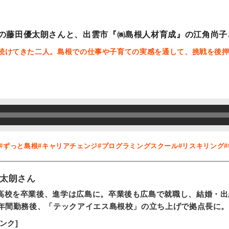
の藤田優太朗さんと、出雲市『㈱島根人材育成』の江角尚子
続けてきた二人。島根での仕事や子育ての実感を通して、挑戦を後
#ずっと島根
#キャリアチェンジ
#プログラミングスクール
#リスキリング
太朗さん
高校を卒業後、進学は広島に。卒業後も広島で就職し、結婚・出
0年間勤務後、「テックアイエス島根校」の立ち上げで拠点長に
ンク]