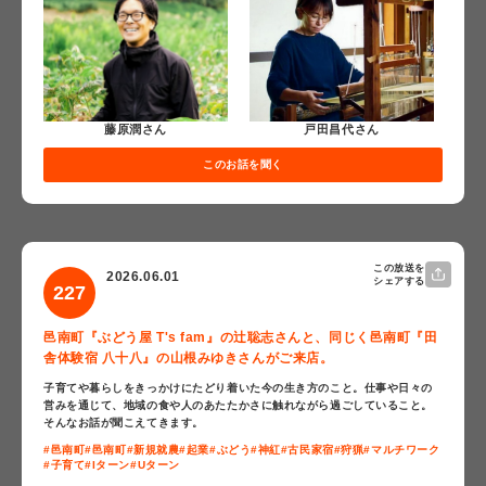
戸田昌代さん
藤原潤さん
このお話を聞く
この放送を
2026.06.01
シェアする
227
邑南町『ぶどう屋 T's fam』の辻聡志さんと、同じく邑南町『田
舎体験宿 八十八』の山根みゆきさんがご来店。
子育てや暮らしをきっかけにたどり着いた今の生き方のこと。仕事や日々の
営みを通じて、地域の食や人のあたたかさに触れながら過ごしていること。
そんなお話が聞こえてきます。
#邑南町
#邑南町
#新規就農
#起業
#ぶどう
#神紅
#古民家宿
#狩猟
#マルチワーク
#子育て
#Iターン
#Uターン