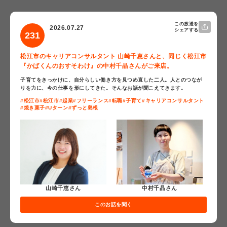
この放送を
2026.07.27
シェアする
231
松江市のキャリアコンサルタント 山崎千恵さんと、同じく松江市
『かばくんのおすそわけ』の中村千晶さんがご来店。
子育てをきっかけに、自分らしい働き方を見つめ直した二人。人とのつなが
りを力に、今の仕事を形にしてきた。そんなお話が聞こえてきます。
#松江市
#松江市
#起業
#フリーランス
#転職
#子育て
#キャリアコンサルタント
#焼き菓子
#Uターン
#ずっと島根
山崎千恵さん
中村千晶さん
このお話を聞く