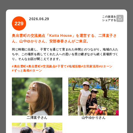
この放送を
2026.06.29
シェアする
229
奥出雲町の交流拠点「Katta House」を運営する、二澤直子さ
ん、山中ゆかりさん、安部春香さんがご来店。
同じ時期に出産し、子育てを通じて育まれた仲間とのつながり。地域の人た
ちや、この場所を残してくれた人への思いを受け継ぎながら続く居場所づく
り。そんなお話が聞こえてきます。
#奥出雲町
#奥出雲町
#交流拠点
#子育て
#地域活動
#古民家活用
#Uターン
#ずっと島根
#Iターン
二澤直子さん
山中ゆかりさん