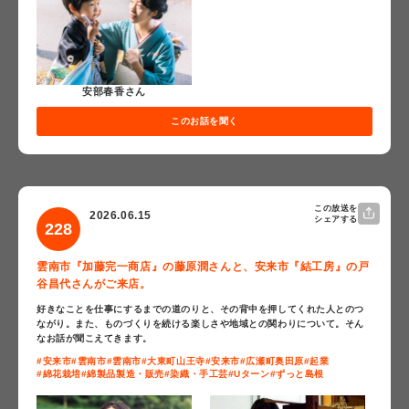
安部春香さん
このお話を聞く
この放送を
2026.06.15
シェアする
228
雲南市『加藤完一商店』の藤原潤さんと、安来市『結工房』の戸
谷昌代さんがご来店。
好きなことを仕事にするまでの道のりと、その背中を押してくれた人とのつ
ながり。また、ものづくりを続ける楽しさや地域との関わりについて。そん
なお話が聞こえてきます。
#安来市
#雲南市
#雲南市
#大東町山王寺
#安来市
#広瀬町奥田原
#起業
#綿花栽培
#綿製品製造・販売
#染織・手工芸
#Uターン
#ずっと島根