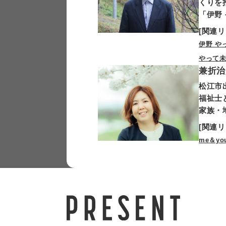
くりを
「伊野
[関連リ
伊野 や
やって未
兼折治
松江市
福祉士
家族・
[関連リ
me＆you