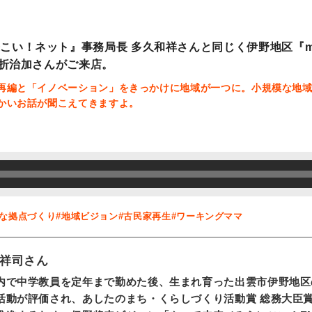
こい！ネット』事務局長 多久和祥さんと同じく伊野地区『me 
兼折治加さんがご来店。
再編と「イノベーション」をきっかけに地域が一つに。小規模な地
かいお話が聞こえてきますよ。
さな拠点づくり
#地域ビジョン
#古民家再生
#ワーキングママ
祥司さん
内で中学教員を定年まで勤めた後、生まれ育った出雲市伊野地区
活動が評価され、あしたのまち・くらしづくり活動賞 総務大臣賞