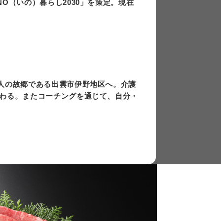
O（いの）暮らし2030」を策定。現在
は
上
下
矢
印
キ
人の故郷である出雲市伊野地区へ。介護
ー
わる。またコーチングを通じて、自分・
を
使
っ
て
く
だ
さ
い。