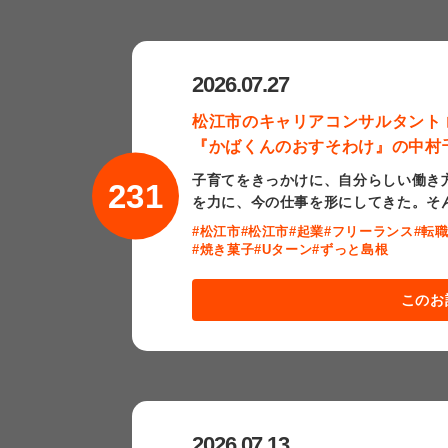
2026.07.27
松江市のキャリアコンサルタント
『かばくんのおすそわけ』の中村
子育てをきっかけに、自分らしい働き
231
を力に、今の仕事を形にしてきた。そ
#松江市
#松江市
#起業
#フリーランス
#転
#焼き菓子
#Uターン
#ずっと島根
このお
2026.07.13