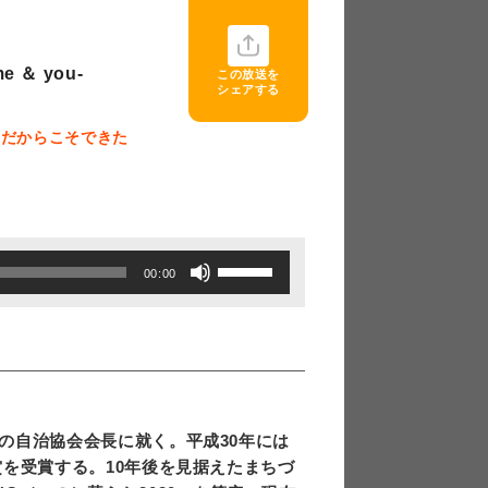
＆ you-
この放送を
シェアする
域だからこそできた
ボ
00:00
リ
ュ
ー
ム
調
の自治協会会長に就く。平成30年には
節
を受賞する。10年後を見据えたまちづ
に