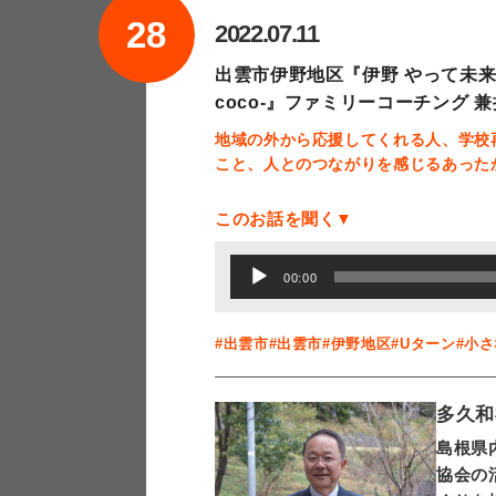
28
2022.07.11
出雲市伊野地区『伊野 やって未来
coco-』ファミリーコーチング 
地域の外から応援してくれる人、学校
こと、人とのつながりを感じるあった
このお話を聞く▼
音
00:00
声
プ
#出雲市
#出雲市
#伊野地区
#Uターン
#小
レ
ー
多久和
ヤ
島根県
ー
協会の