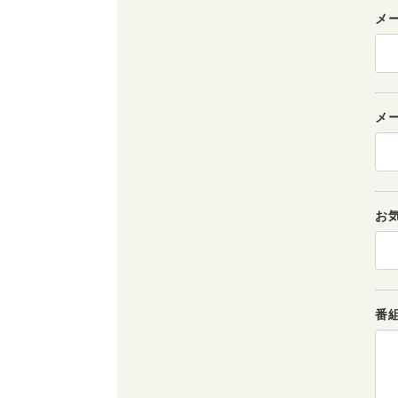
メ
メ
お
番