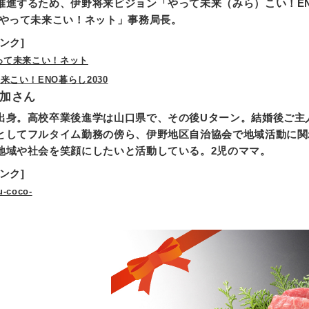
推進するため、伊野将来ビジョン「やって未来（みら）こい！EN
 やって未来こい！ネット」事務局長。
ンク]
って未来こい！ネット
来こい！ENO暮らし2030
加さん
出身。高校卒業後進学は山口県で、その後Uターン。結婚後ご主
としてフルタイム勤務の傍ら、伊野地区自治協会で地域活動に関
地域や社会を笑顔にしたいと活動している。2児のママ。
ンク]
-coco-