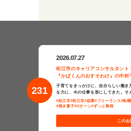
2026.07.27
松江市のキャリアコンサルタント
『かばくんのおすそわけ』の中村
子育てをきっかけに、自分らしい働き
231
を力に、今の仕事を形にしてきた。そ
#松江市
#松江市
#起業
#フリーランス
#転
#焼き菓子
#Uターン
#ずっと島根
このお