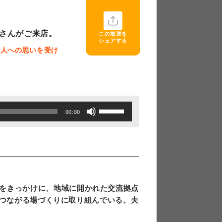
香さんがご来店。
この放送を
シェアする
た人への思いを受け
ボ
00:00
リ
ュ
ー
ム
調
をきっかけに、地域に開かれた交流拠点
節
い、つながる場づくりに取り組んでいる。夫
に
は