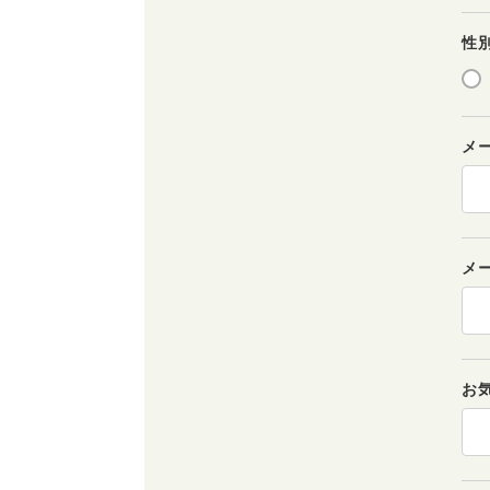
性
メ
メ
お