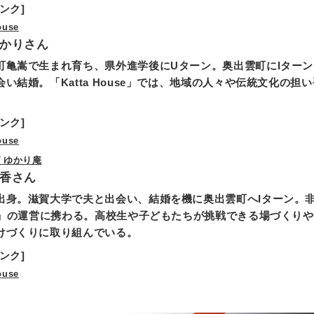
ンク]
ouse
かりさん
町亀嵩で生まれ育ち、県外進学後にUターン。奥出雲町にIターン
会い結婚。「Katta House」では、地域の人々や伝統文化の
ンク]
ouse
 ゆかり庵
香さん
出身。滋賀大学で夫と出会い、結婚を機に奥出雲町へIターン。非常
se」の運営に携わる。高校生や子どもたちが挑戦できる場づくり
けづくりに取り組んでいる。
ンク]
ouse