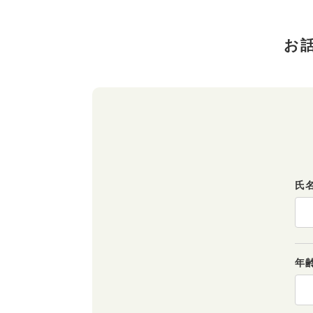
お
氏
年