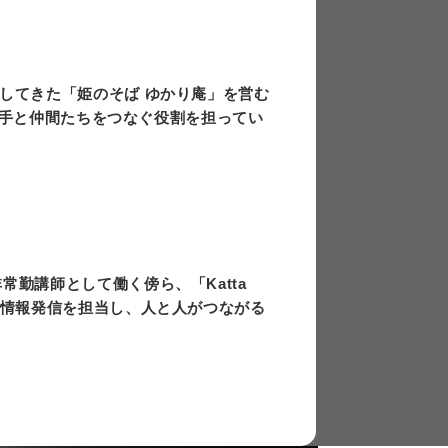
上
下
矢
してきた「姫のそば ゆかり庵」を営む
印
担い手と仲間たちをつなぐ役割を担ってい
キ
ー
を
使
っ
て
勤講師として働く傍ら、「Katta
く
や情報発信を担当し、人と人がつながる
だ
さ
い。