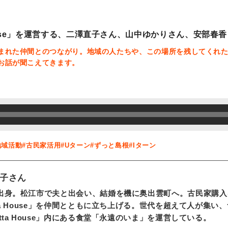
House」を運営する、二澤直子さん、山中ゆかりさん、安部春
まれた仲間とのつながり。地域の人たちや、この場所を残してくれ
お話が聞こえてきます。
地域活動
#古民家活用
#Uターン
#ずっと島根
#Iターン
子さん
出身。松江市で夫と出会い、結婚を機に奥出雲町へ。古民家購入
tta House」を仲間とともに立ち上げる。世代を超えて人が集
tta House」内にある食堂「永遠のいま」を運営している。