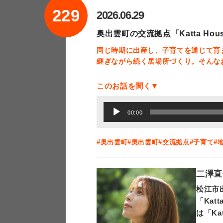
229
2026.06.29
奥出雲町の交流拠点「Katta 
同じ時期に出産し、子育てを通じて育
継ぎながら続く居場所づくり。そんな
このお話を聞く▼
音
00:00
声
プ
#奥出雲町
#奥出雲町
#交流拠点
#子育て
#
レ
ー
二澤直
ヤ
松江市
ー
「Ka
は「Ka