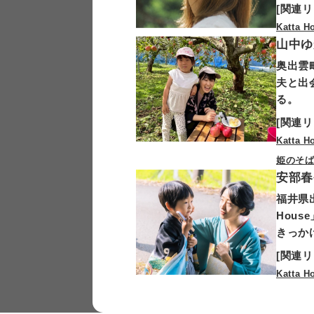
[関連リ
Katta H
山中ゆ
奥出雲
夫と出
る。
[関連リ
Katta H
姫のそば
安部春
福井県
Hou
きっか
[関連リ
Katta H