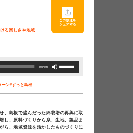
この放送を
シェアする
続ける楽しさや地域
ボ
00:00
リ
ュ
ターン
#ずっと島根
ー
ム
調
せ、島根で盛んだった綿栽培の再興に取
節
培し、原料づくりから糸、生地、製品ま
に
がら、地域資源を活かしたものづくりに
は