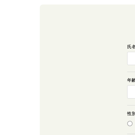
氏
年
性