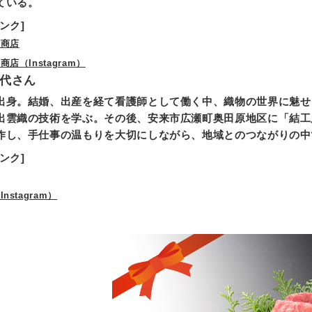
ている。
ンク]
一商店
店（Instagram）
代さん
出身。結婚、出産を経て看護師として働く中、織物の世界に魅せ
出雲織の技術を学ぶ。その後、安来市広瀬町奥田原地区に「結工
作し、手仕事の温もりを大切にしながら、地域とのつながりの中
ンク]
nstagram）