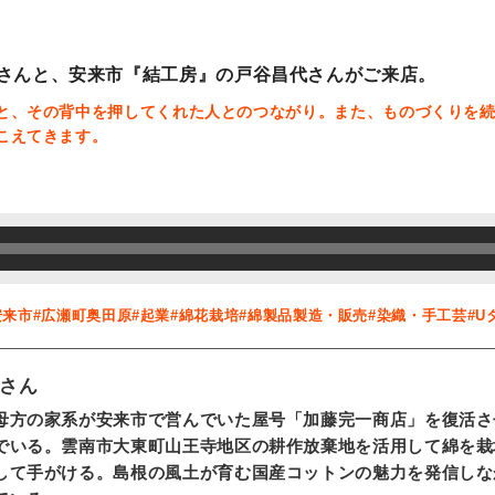
さんと、安来市『結工房』の戸谷昌代さんがご来店。
と、その背中を押してくれた人とのつながり。また、ものづくりを
こえてきます。
安来市
#広瀬町奥田原
#起業
#綿花栽培
#綿製品製造・販売
#染織・手工芸
#U
さん
母方の家系が安来市で営んでいた屋号「加藤完一商店」を復活さ
でいる。雲南市大東町山王寺地区の耕作放棄地を活用して綿を栽
して手がける。島根の風土が育む国産コットンの魅力を発信しな