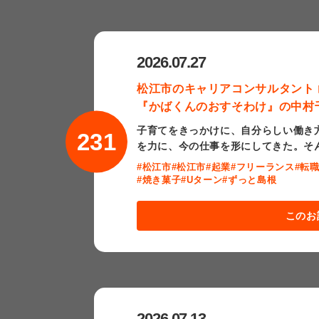
2026.07.27
松江市のキャリアコンサルタント
『かばくんのおすそわけ』の中村
子育てをきっかけに、自分らしい働き
231
を力に、今の仕事を形にしてきた。そ
#松江市
#松江市
#起業
#フリーランス
#転
#焼き菓子
#Uターン
#ずっと島根
このお
2026.07.13