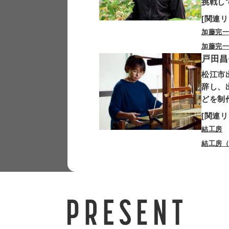
挑戦し
[関連リ
加藤完
加藤完一商
戸田昌
松江市
辞し、
どを制
[関連リ
結工房
結工房（I