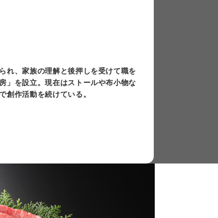
上
下
矢
印
キ
られ、家族の理解と後押しを受けて職を
ー
房」を設立。現在はストールや布小物な
を
で創作活動を続けている。
使
っ
て
く
だ
さ
い。