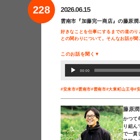
228
2026.06.15
雲南市『加藤完一商店』の藤原潤
好きなことを仕事にするまでの道のり
との関わりについて。そんなお話が聞
このお話を聞く▼
音
00:00
声
プ
#安来市
#雲南市
#雲南市
#大東町山王寺
#
レ
ー
藤原潤
ヤ
かつて
ー
り組ん
で一貫