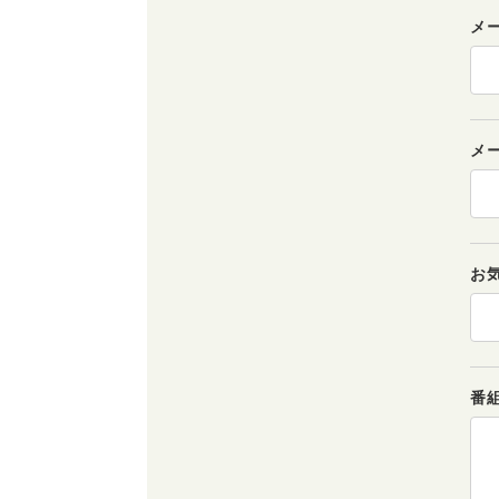
メ
メ
お
番