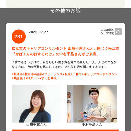
その他のお話
この放送を
2026.07.27
シェアする
231
松江市のキャリアコンサルタント 山崎千恵さんと、同じく松江市
『かばくんのおすそわけ』の中村千晶さんがご来店。
子育てをきっかけに、自分らしい働き方を見つめ直した二人。人とのつなが
りを力に、今の仕事を形にしてきた。そんなお話が聞こえてきます。
#松江市
#松江市
#起業
#フリーランス
#転職
#子育て
#キャリアコンサルタント
#焼き菓子
#Uターン
#ずっと島根
山崎千恵さん
中村千晶さん