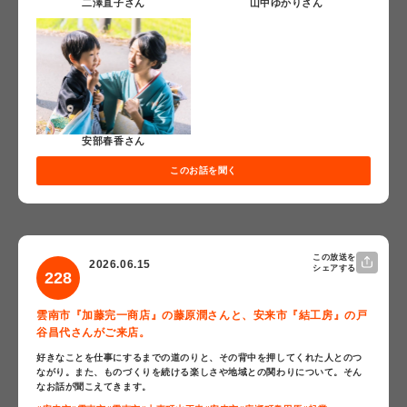
二澤直子さん
山中ゆかりさん
安部春香さん
このお話を聞く
この放送を
2026.06.15
シェアする
228
雲南市『加藤完一商店』の藤原潤さんと、安来市『結工房』の戸
谷昌代さんがご来店。
好きなことを仕事にするまでの道のりと、その背中を押してくれた人とのつ
ながり。また、ものづくりを続ける楽しさや地域との関わりについて。そん
なお話が聞こえてきます。