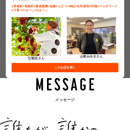
#邑南町
#邑南町
#新規就農
#起業
#ぶどう
#神紅
#古民家宿
#狩猟
#マルチワーク
#子育て
#Iターン
#Uターン
山根みゆきさん
辻聡志さん
このお話を聞く
メッセージ