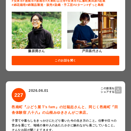
#安来市
#雲南市
#雲南市
#大東町山王寺
#安来市
#広瀬町奥田原
#起業
#綿花栽培
#綿製品製造・販売
#染織・手工芸
#Uターン
#ずっと島根
戸田昌代さん
藤原潤さん
このお話を聞く
この放送を
2026.06.01
シェアする
227
邑南町『ぶどう屋 T's fam』の辻聡志さんと、同じく邑南町『田
舎体験宿 八十八』の山根みゆきさんがご来店。
子育てや暮らしをきっかけにたどり着いた今の生き方のこと。仕事や日々の
営みを通じて、地域の食や人のあたたかさに触れながら過ごしていること。
そんなお話が聞こえてきます。