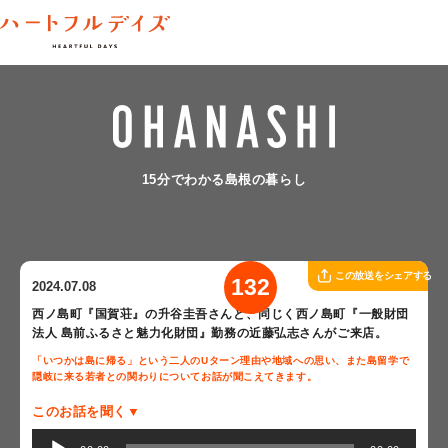
15分でわかる島根の暮らし
この放送をシェアする
132
2024.07.08
西ノ島町『国賀荘』の升谷圭吾さんと、同じく西ノ島町『一般財団
法人 島前ふるさと魅力化財団』勤務の近藤弘志さんがご来店。
「いつかは島に帰る」という二人のUターン理由や地域への思い、また島留学で
隠岐に来る若者との関わりについてお話が聞こえてきます。
このお話を聞く▼
音