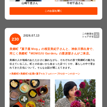
山崎千恵さん
中村千晶さん
このお話を聞く
この放送を
2026.07.13
シェアする
230
美郷町『菓子屋 Mog.』の根宜美紀子さんと、神奈川県出身で、
同じく美郷町『MOMOJU Garden』の栗原望さんがご来店。
美郷の人や地域のあたたかさに触れながら、それぞれの形で美郷町の魅力を
伝えている二人。町との出会いから始まった店づくりや、暮らしの中で育ま
れてきた文化について。そんなお話が聞こえてきます。
#美郷町
#美郷町
#起業
#菓子
#カフェ
#ハーブ
#Uターン
#Iターン