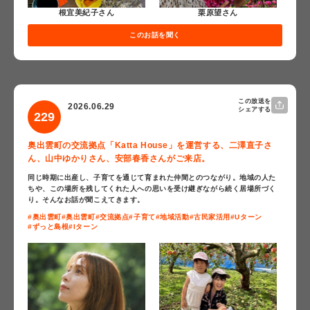
根宜美紀子さん
栗原望さん
このお話を聞く
この放送を
2026.06.29
シェアする
229
奥出雲町の交流拠点「Katta House」を運営する、二澤直子さ
ん、山中ゆかりさん、安部春香さんがご来店。
同じ時期に出産し、子育てを通じて育まれた仲間とのつながり。地域の人た
ちや、この場所を残してくれた人への思いを受け継ぎながら続く居場所づく
り。そんなお話が聞こえてきます。
#奥出雲町
#奥出雲町
#交流拠点
#子育て
#地域活動
#古民家活用
#Uターン
#ずっと島根
#Iターン