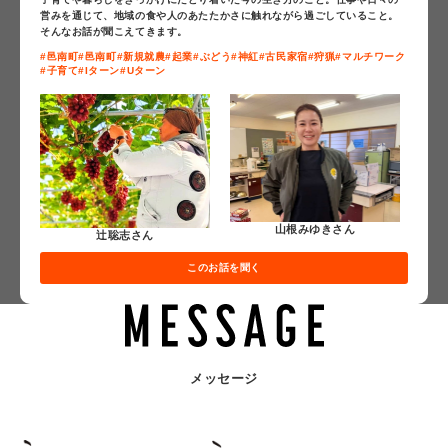
営みを通じて、地域の食や人のあたたかさに触れながら過ごしていること。
そんなお話が聞こえてきます。
#邑南町
#邑南町
#新規就農
#起業
#ぶどう
#神紅
#古民家宿
#狩猟
#マルチワーク
#子育て
#Iターン
#Uターン
山根みゆきさん
辻聡志さん
このお話を聞く
メッセージ