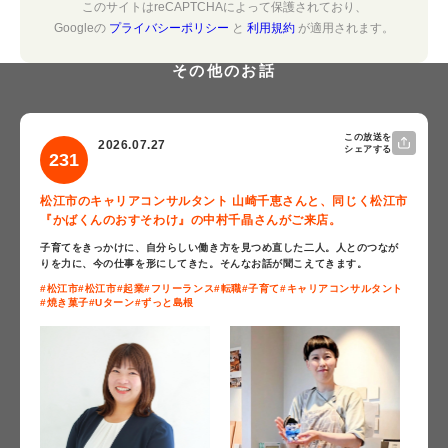
このサイトはreCAPTCHAによって保護されており、
Googleの
プライバシーポリシー
と
利用規約
が適用されます。
その他のお話
この放送を
2026.07.27
シェアする
231
松江市のキャリアコンサルタント 山崎千恵さんと、同じく松江市
『かばくんのおすそわけ』の中村千晶さんがご来店。
子育てをきっかけに、自分らしい働き方を見つめ直した二人。人とのつなが
りを力に、今の仕事を形にしてきた。そんなお話が聞こえてきます。
#松江市
#松江市
#起業
#フリーランス
#転職
#子育て
#キャリアコンサルタント
#焼き菓子
#Uターン
#ずっと島根