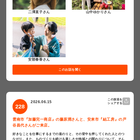
二澤直子さん
山中ゆかりさん
安部春香さん
このお話を聞く
この放送を
2026.06.15
シェアする
228
雲南市『加藤完一商店』の藤原潤さんと、安来市『結工房』の戸
谷昌代さんがご来店。
好きなことを仕事にするまでの道のりと、その背中を押してくれた人とのつ
ながり。また、ものづくりを続ける楽しさや地域との関わりについて。そん