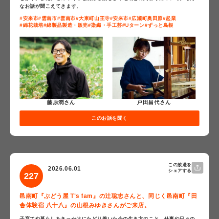
なお話が聞こえてきます。
#安来市
#雲南市
#雲南市
#大東町山王寺
#安来市
#広瀬町奥田原
#起業
#綿花栽培
#綿製品製造・販売
#染織・手工芸
#Uターン
#ずっと島根
戸田昌代さん
藤原潤さん
このお話を聞く
この放送を
2026.06.01
シェアする
227
邑南町『ぶどう屋 T's fam』の辻聡志さんと、同じく邑南町『田
舎体験宿 八十八』の山根みゆきさんがご来店。
子育てや暮らしをきっかけにたどり着いた今の生き方のこと。仕事や日々の