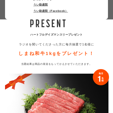
うい助産院
うい助産院（Facebook）
ハートフルデイズ
マンスリープレゼント
ラジオを聞いてくださった方に
毎月抽選で1名様に
しまね和牛1kgを
プレゼント！
当選結果は商品の発送をもって
かえさせていただきます。