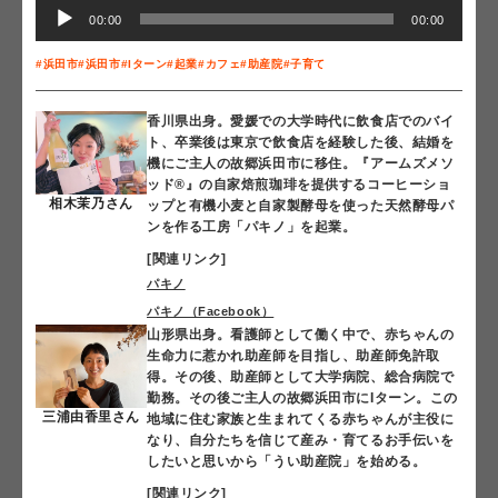
音
00:00
00:00
声
プ
#浜田市
#浜田市
#Iターン
#起業
#カフェ
#助産院
#子育て
レ
ー
香川県出身。愛媛での大学時代に飲食店でのバイ
ト、卒業後は東京で飲食店を経験した後、結婚を
ヤ
機にご主人の故郷浜田市に移住。『アームズメソ
ー
ッド®︎』の自家焙煎珈琲を提供するコーヒーショ
相木茉乃さん
ップと有機小麦と自家製酵母を使った天然酵母パ
ンを作る工房「パキノ」を起業。
[関連リンク]
パキノ
パキノ（Facebook）
山形県出身。看護師として働く中で、赤ちゃんの
生命力に惹かれ助産師を目指し、助産師免許取
得。その後、助産師として大学病院、総合病院で
勤務。その後ご主人の故郷浜田市にIターン。この
三浦由香里さん
地域に住む家族と生まれてくる赤ちゃんが主役に
なり、自分たちを信じて産み・育てるお手伝いを
したいと思いから「うい助産院」を始める。
[関連リンク]